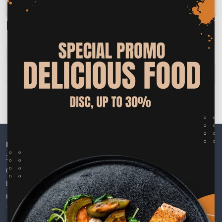
Leggings
0 item
Filtre
Cele mai recente
Nu s-au găsit produse!
Link-uri rapide
Informații
30 Days Return
Documentation
Contact
Terms & Conditions
Blog Page
Roadmap
Products
Terms & Conditions
Setări Cookie