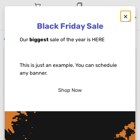
Coșul dvs. este
Nu sunt produse de
gol!
comparat
Black Friday Sale
Vindeți acum
Acasă
Clothing
Women's Clothing
Leggings
Our
biggest
sale of the year is HERE
Categorii
Cont
Categorii
This is just an example. You can schedule
Toate categoriile
Health & Beauty
any banner.
Women's Clothing
Leggings
Shop Now
Preț
Min
Max