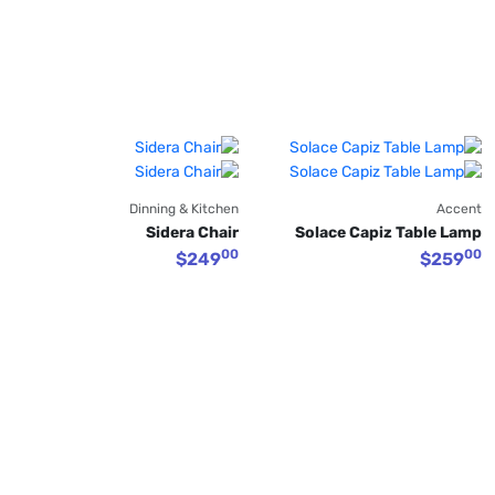
Dinning & Kitchen
Accent
Sidera Chair
Solace Capiz Table Lamp
00
00
$
249
$
259