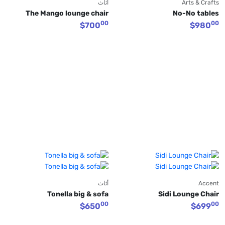
Arts & Crafts
أثاث
The Mango lounge chair
No-No tables
00
00
$
700
$
980
Accent
أثاث
Tonella big & sofa
Sidi Lounge Chair
00
00
$
650
$
699