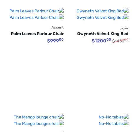
سرير
Accent
Palm Leaves Parlour Chair
Gwyneth Velvet King Bed
00
00
00
$
999
$
1200
$
1450